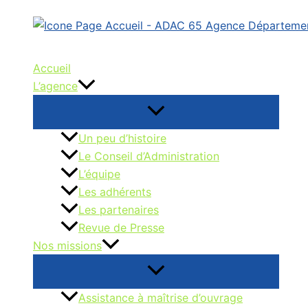
Aller
au
contenu
Accueil
L’agence
Un peu d’histoire
Le Conseil d’Administration
L’équipe
Les adhérents
Les partenaires
Revue de Presse
Nos missions
Assistance à maîtrise d’ouvrage