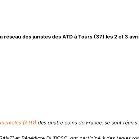
 réseau des juristes des ATD à Tours (37) les 2 et 3 avri
ementales (ATD)
des quatre coins de France, se sont réunis 
 SANTI et Bénédicte DUBOSC, ont participé à des tables ron