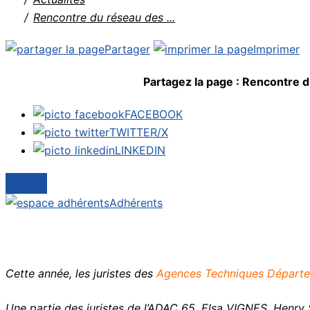
Rencontre du réseau des ...
Partager
Imprimer
Partagez la page :
Rencontre du
FACEBOOK
TWITTER/X
LINKEDIN
Adhérents
Cette année, les juristes des
Agences Techniques Départ
Une partie des juristes de l’ADAC 65, Elsa VIGNES, Henry