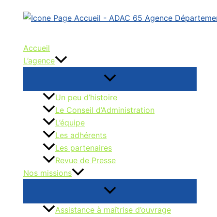
Aller
au
contenu
Accueil
L’agence
Un peu d’histoire
Le Conseil d’Administration
L’équipe
Les adhérents
Les partenaires
Revue de Presse
Nos missions
Assistance à maîtrise d’ouvrage